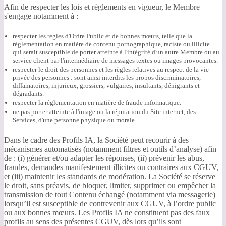
Afin de respecter les lois et règlements en vigueur, le Membre
s'engage notamment à :
respecter les règles d'Ordre Public et de bonnes mœurs, telle que la
réglementation en matière de contenu pornographique, raciste ou illicite
qui serait susceptible de porter atteinte à l'intégrité d'un autre Membre ou au
service client par l'intermédiaire de messages textes ou images provocantes.
respecter le droit des personnes et les règles relatives au respect de la vie
privée des personnes : sont ainsi interdits les propos discriminatoires,
diffamatoires, injurieux, grossiers, vulgaires, insultants, dénigrants et
dégradants.
respecter la réglementation en matière de fraude informatique.
ne pas porter atteinte à l'image ou la réputation du Site internet, des
Services, d'une personne physique ou morale.
Dans le cadre des Profils IA, la Société peut recourir à des
mécanismes automatisés (notamment filtres et outils d’analyse) afin
de : (i) générer et/ou adapter les réponses, (ii) prévenir les abus,
fraudes, demandes manifestement illicites ou contraires aux CGUV,
et (iii) maintenir les standards de modération. La Société se réserve
le droit, sans préavis, de bloquer, limiter, supprimer ou empêcher la
transmission de tout Contenu échangé (notamment via messagerie)
lorsqu’il est susceptible de contrevenir aux CGUV, à l’ordre public
ou aux bonnes mœurs. Les Profils IA ne constituent pas des faux
profils au sens des présentes CGUV, dès lors qu’ils sont