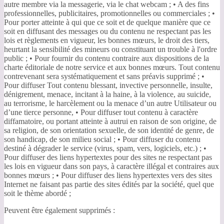
autre membre via la messagerie, via le chat webcam ; • A des fins
professionnelles, publicitaires, promotionnelles ou commerciales ; •
Pour porter atteinte à qui que ce soit et de quelque manière que ce
soit en diffusant des messages ou du contenu ne respectant pas les
lois et règlements en vigueur, les bonnes mœurs, le droit des tiers,
heurtant la sensibilité des mineurs ou constituant un trouble à l'ordre
public ; • Pour fournir du contenu contraire aux dispositions de la
charte éditoriale de notre service et aux bonnes mœurs. Tout contenu
contrevenant sera systématiquement et sans préavis supprimé ; •
Pour diffuser Tout contenu blessant, invective personnelle, insulte,
dénigrement, menace, incitant à la haine, à la violence, au suicide,
au terrorisme, le harcèlement ou la menace d’un autre Utilisateur ou
d’une tierce personne, • Pour diffuser tout contenu à caractère
diffamatoire, ou portant atteinte à autrui en raison de son origine, de
sa religion, de son orientation sexuelle, de son identité de genre, de
son handicap, de son milieu social ; • Pour diffuser du contenu
destiné à dégrader le service (virus, spam, vers, logiciels, etc.) ; •
Pour diffuser des liens hypertextes pour des sites ne respectant pas
les lois en vigueur dans son pays, à caractère illégal et contraires aux
bonnes mœurs ; • Pour diffuser des liens hypertextes vers des sites
Internet ne faisant pas partie des sites édités par la société, quel que
soit le thème abordé ;
Peuvent être également supprimés :