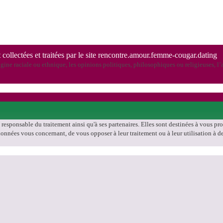
 collectées et traitées par le site rencontre.amour.femme-cougar.dating
ine raciale ou ethnique, les opinions politiques, philosophiques ou religieuses, l’a
, responsable du traitement ainsi qu'à ses partenaires. Elles sont destinées à vous p
les données vous concernant, de vous opposer à leur traitement ou à leur utilisation 