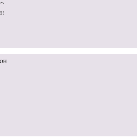
es
!!!
 OH