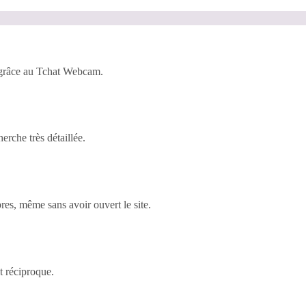
 grâce au Tchat Webcam.
rche très détaillée.
es, même sans avoir ouvert le site.
t réciproque.