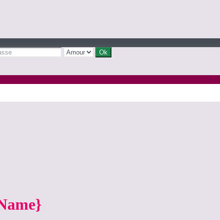
yName}