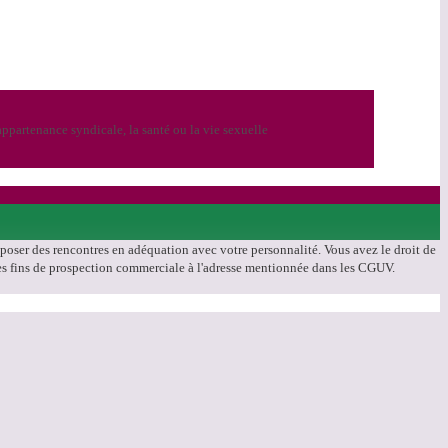
ppartenance syndicale, la santé ou la vie sexuelle
roposer des rencontres en adéquation avec votre personnalité. Vous avez le droit de
à des fins de prospection commerciale à l'adresse mentionnée dans les CGUV.