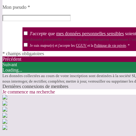
Mon pseudo
*
J'accepte que
mes données personnelles sensibles
soient
Une donnée personnelle sensible est une information concernant l’orig
Je suis majeur(e) et j'accepte les
CGUV
et la
Politique de vie privée
.
*
* champs obligatoires
Précédent
Suivant
Loading...
Les données collectées au cours de votre inscription sont destinées à la société SI
nous interroger, de rectifier, compléter, mettre à jour, verrouiller ou supprimer 
Dernières connexions de membres
Je commence ma recherche