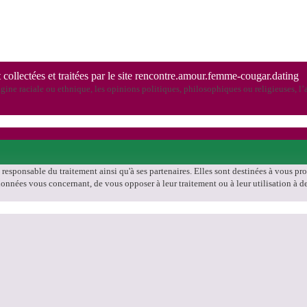
 collectées et traitées par le site rencontre.amour.femme-cougar.dating
ine raciale ou ethnique, les opinions politiques, philosophiques ou religieuses, l’a
, responsable du traitement ainsi qu'à ses partenaires. Elles sont destinées à vous p
les données vous concernant, de vous opposer à leur traitement ou à leur utilisation 