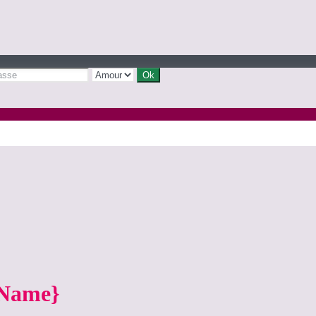
yName}