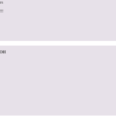
es
!!!
 OH