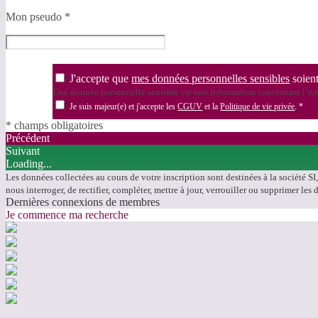
Mon pseudo
*
J'accepte que
mes données personnelles sensibles
soient
Une donnée personnelle sensible est une information concernant l’orig
Je suis majeur(e) et j'accepte les
CGUV
et la
Politique de vie privée
.
*
* champs obligatoires
Précédent
Suivant
Loading...
Les données collectées au cours de votre inscription sont destinées à la société SI
nous interroger, de rectifier, compléter, mettre à jour, verrouiller ou supprimer 
Dernières connexions de membres
Je commence ma recherche