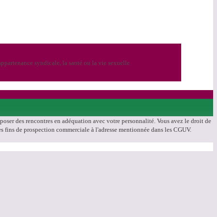
ppartenance syndicale, la santé ou la vie sexuelle
roposer des rencontres en adéquation avec votre personnalité. Vous avez le droit de
à des fins de prospection commerciale à l'adresse mentionnée dans les CGUV.