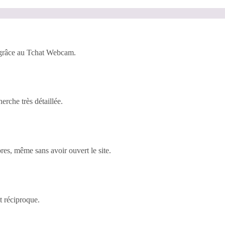
 grâce au Tchat Webcam.
rche très détaillée.
es, même sans avoir ouvert le site.
t réciproque.